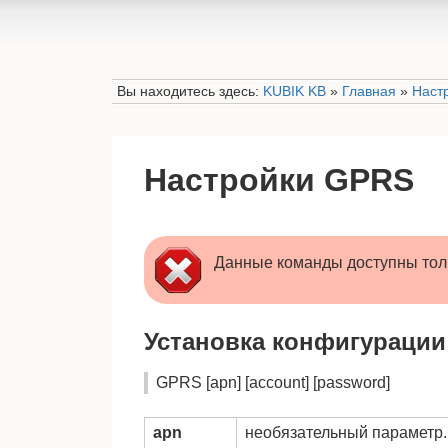
Вы находитесь здесь:
KUBIK KB
»
Главная
»
Наст
Настройки GPRS
Данные команды доступны тол
Установка конфигураци
GPRS [apn] [account] [password]
apn
необязательный параметр. 