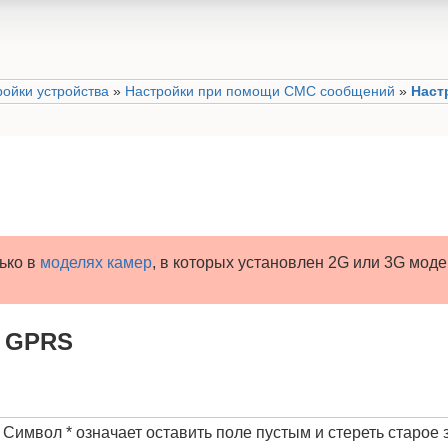
ройки устройства
»
Настройки при помощи СМС сообщений
»
Наст
ько в
моделях камер
, в которых установлен 2G или 3G моде
и GPRS
Символ * означает оставить поле пустым и стереть старое 