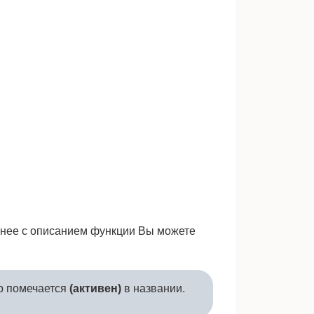
Наверх
Ссылки сю
бнее с описанием функции Вы можете
ер помечается
(активен)
в названии.
Показать и