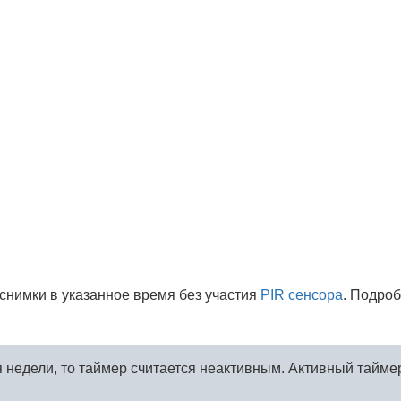
снимки в указанное время без участия
PIR сенсора
. Подро
я недели, то таймер считается неактивным. Активный тайм