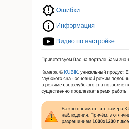
Ошибки
Информация
Видео по настройке
Приветствуем Вас на портале базы зна
Камера
KUBIK
, уникальный продукт. 
глубокого сна - основной режим подобн
в режиме сверхлубокого сна позволяет 
существенно продлевает время работы к
Важно понимать, что камера K
наблюдения. Причём, в отличи
разрешением
1600х1200
пиксе