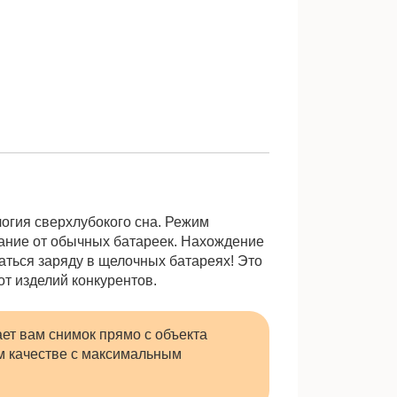
Наверх
Ссылки сю
логия сверхлубокого сна. Режим
тание от обычных батареек. Нахождение
аться заряду в щелочных батареях! Это
т изделий конкурентов.
ет вам снимок прямо с объекта
м качестве с максимальным
Показать и