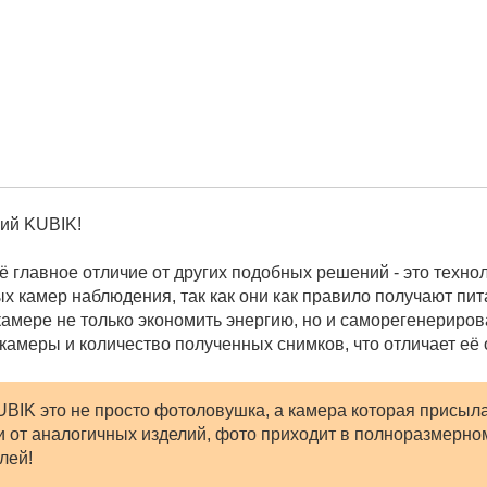
ний KUBIK!
Её главное отличие от других подобных решений - это техно
ых камер наблюдения, так как они как правило получают пи
камере не только экономить энергию, но и саморегенериров
амеры и количество полученных снимков, что отличает её о
UBIK это не просто фотоловушка, а камера которая присыла
и от аналогичных изделий, фото приходит в полноразмерно
лей!